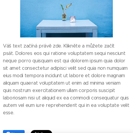
Váš text začíná právě zde. Klikněte a můžete začít
psát. Dolores eos qui ratione voluptatem sequi nesciunt
neque porro quisquam est qui dolorem ipsum quia dolor
sit amet consectetur adipisci velit sed quia non numquam
eius modi tempora incidunt ut labore et dolore magnam
aliquam quaerat voluptatem ut enim ad minima veniam
quis nostrum exercitationem ullam corporis suscipit
laboriosam nisi ut aliquid ex ea commodi consequatur quis
autem vel eum iure reprehenderit qui in ea voluptate velit
esse.